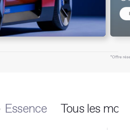
*Offre rés
Essence
Tous les modè