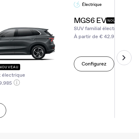
Électrique
MGS6 EV
NOUVEAU
SUV familial électrique
À partir de € 42.990
Configurez
NOUVEAU
 électrique
29.985