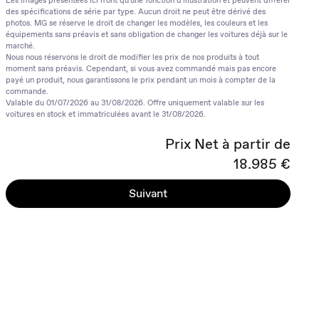
Les images présentées ici n'ont qu'une fonction d'illustration et peuvent différer
des spécifications de série par type. Aucun droit ne peut être dérivé des
photos. MG se réserve le droit de changer les modèles, les couleurs et les
équipements sans préavis et sans obligation de changer les voitures déjà sur le
marché.
Nous nous réservons le droit de modifier les prix de nos produits à tout
moment sans préavis. Cependant, si vous avez commandé mais pas encore
payé un produit, nous garantissons le prix pendant un mois à compter de la
commande.
Valable du 01/07/2026 au 31/08/2026. Offre uniquement valable sur les
voitures en stock et immatriculées avant le 31/08/2026.
Prix Net à partir de
18.985 €
Suivant