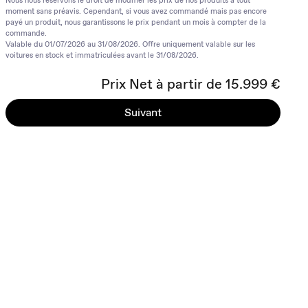
Nous nous réservons le droit de modifier les prix de nos produits à tout
moment sans préavis. Cependant, si vous avez commandé mais pas encore
payé un produit, nous garantissons le prix pendant un mois à compter de la
commande.
Valable du 01/07/2026 au 31/08/2026. Offre uniquement valable sur les
voitures en stock et immatriculées avant le 31/08/2026.
Prix Net à partir de 15.999 €
Suivant