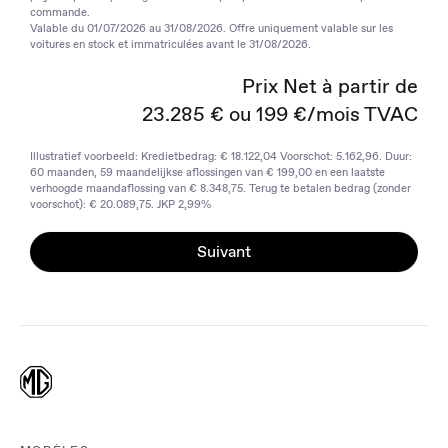
commande.
Valable du 01/07/2026 au 31/08/2026. Offre uniquement valable sur les
voitures en stock et immatriculées avant le 31/08/2026.
Prix Net à partir de
23.285 € ou 199 €/mois TVAC
Illustratief voorbeeld: Kredietbedrag: € 18.122,04 Voorschot: 5.162,96. Duur:
60 maanden, 59 maandelijkse aflossingen van € 199,00 en een laatste
verhoogde maandaflossing van € 8.348,75. Terug te betalen bedrag (zonder
voorschot): € 20.089,75. JKP 2,99%
Suivant