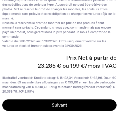
Les images présentées ici n'ont qu'une fonction d'illustration et peuvent différer
des spécifications de série par type. Aucun droit ne peut être dérivé des
photos. MG se réserve le droit de changer les modèles, les couleurs et les
équipements sans préavis et sans obligation de changer les voitures déjà sur le
marché.
Nous nous réservons le droit de modifier les prix de nos produits à tout
moment sans préavis. Cependant, si vous avez commandé mais pas encore
payé un produit, nous garantissons le prix pendant un mois à compter de la
commande.
Valable du 01/07/2026 au 31/08/2026. Offre uniquement valable sur les
voitures en stock et immatriculées avant le 31/08/2026.
Prix Net à partir de
23.285 € ou 199 €/mois TVAC
Illustratief voorbeeld: Kredietbedrag: € 18.122,04 Voorschot: 5.162,96. Duur: 60
maanden, 59 maandelijkse aflossingen van € 199,00 en een laatste verhoogde
maandaflossing van € 8.348,75. Terug te betalen bedrag (zonder voorschot): €
20.089,75. JKP 2,99%
Suivant