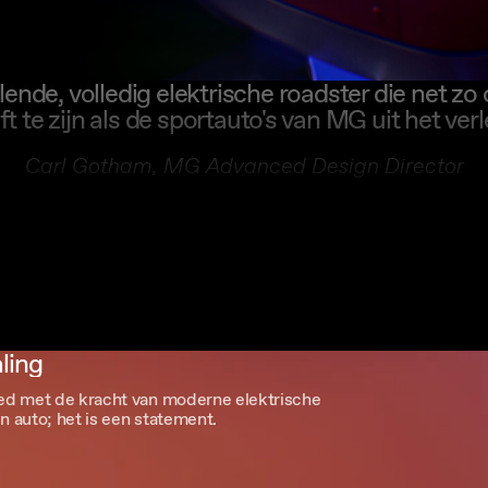
lende, volledig elektrische roadster die net z
ft te zijn als de sportauto's van MG uit het verl
Carl Gotham, MG Advanced Design Director
ling
ed met de kracht van moderne elektrische
n auto; het is een statement.