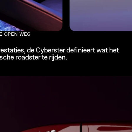
E OPEN WEG
staties, de Cyberster definieert wat het
che roadster te rijden.