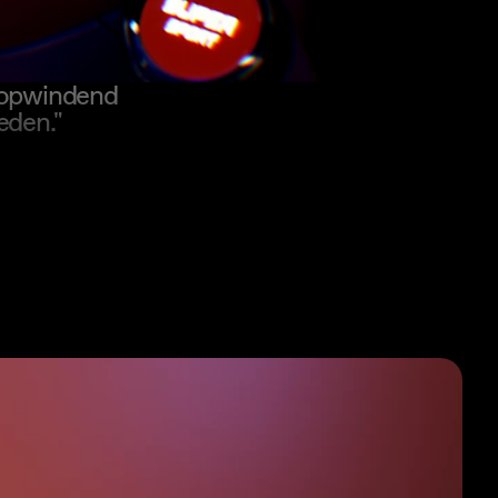
o opwindend
eden."