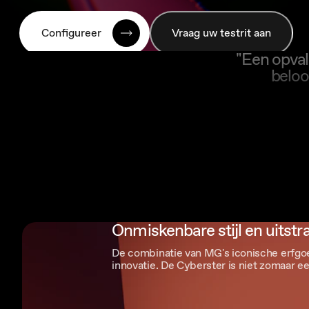
Configureer
Vraag uw testrit aan
"Een opval
beloo
‏‏‎ ‎
Onmiskenbare stijl en uitstra
De combinatie van MG's iconische erfgo
innovatie. De Cyberster is niet zomaar ee