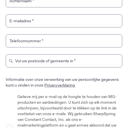
Achternaam
*
MG HS
MG HS Hybrid+
E-mailadres
*
MG HS PHEV
MGS9 PHEV
Telefoonnummer
*
MG4 EV Urban
Vul uw postcode of gemeente in
*
Typ om te zoeken naar een merkwinkel. Gebruik de pijltjes
MG4 EV
MGS5 EV
Informatie over onze verwerking van uw persoonlijke gegevens
kunt u vinden in onze
Privacyverklaring
.
MGS6 EV
Gelieve mij per e-mail op de hoogte te houden van MG-
producten en aanbiedingen. U kunt zich op elk moment
MG CYBERSTER
uitschrijven, bijvoorbeeld door te klikken op de link in de
voettekst van onze e-mails. Wij gebruiken SharpSpring
van Constant Contact, Inc. als ons e-
mailmarketingplatform en u gaat ermee akkoord dat uw