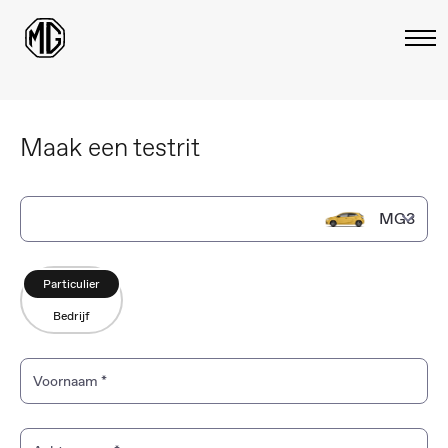
Maak een testrit
MG3
MG3
Particulier
Bedrijf
MG3 Hybrid+
MG ZS
Voornaam
*
MG ZS Hybrid+